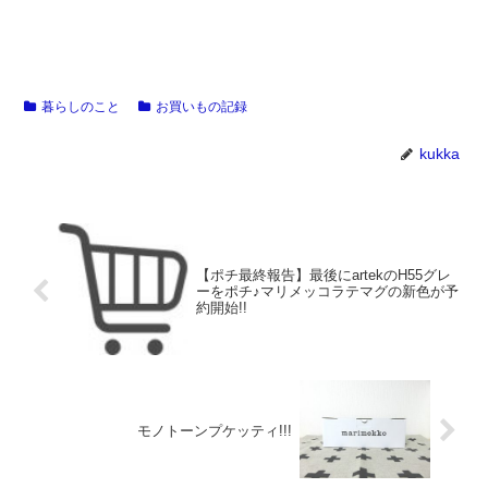
暮らしのこと
お買いもの記録
kukka
【ポチ最終報告】最後にartekのH55グレ
ーをポチ♪マリメッコラテマグの新色が予
約開始!!
モノトーンプケッティ!!!