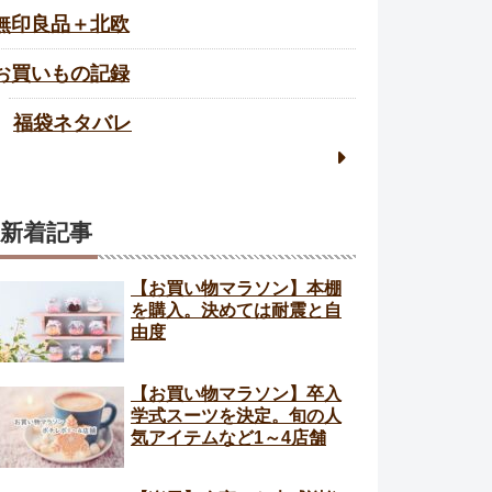
無印良品＋北欧
お買いもの記録
福袋ネタバレ
新着記事
【お買い物マラソン】本棚
を購入。決めては耐震と自
由度
【お買い物マラソン】卒入
学式スーツを決定。旬の人
気アイテムなど1～4店舗