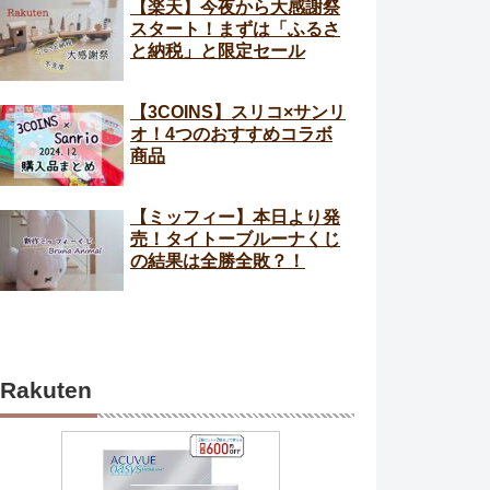
【楽天】今夜から大感謝祭
スタート！まずは「ふるさ
と納税」と限定セール
【3COINS】スリコ×サンリ
オ！4つのおすすめコラボ
商品
【ミッフィー】本日より発
売！タイトーブルーナくじ
の結果は全勝全敗？！
Rakuten