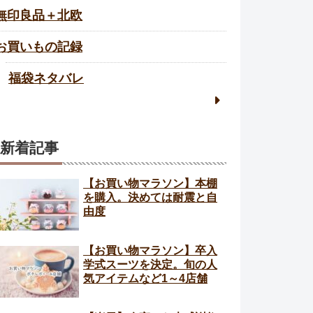
無印良品＋北欧
お買いもの記録
福袋ネタバレ
新着記事
【お買い物マラソン】本棚
を購入。決めては耐震と自
由度
【お買い物マラソン】卒入
学式スーツを決定。旬の人
気アイテムなど1～4店舗