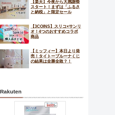
【楽天】今夜から大感謝祭
スタート！まずは「ふるさ
と納税」と限定セール
【3COINS】スリコ×サンリ
オ！4つのおすすめコラボ
商品
【ミッフィー】本日より発
売！タイトーブルーナくじ
の結果は全勝全敗？！
Rakuten