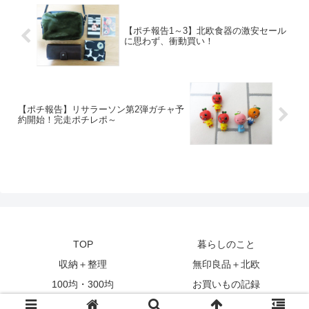
【ポチ報告1～3】北欧食器の激安セール
に思わず、衝動買い！
【ポチ報告】リサラーソン第2弾ガチャ予
約開始！完走ポチレポ～
TOP
暮らしのこと
収納＋整理
無印良品＋北欧
100均・300均
お買いもの記録
© 2016 北欧と。.