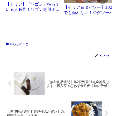
【セリア】「ワゴン」持って
【セリア＆ダイソー】100
いる人必見！ワゴン専用ボッ
でも侮れない！ジグソーパ
クスが誕生です
ル沼。
暮らしのこと
kukka
【無印良品週間】第2便到着11点全部見せ
ます。再入荷で思わず最終便追加の予感♪
【無印良品週間】最終便のお買いもの。
在庫復活チェック表♪