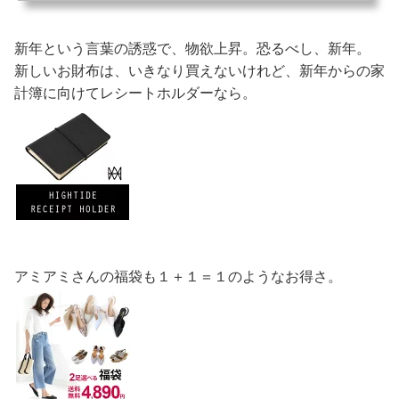
私が購入した店舗ではないですが、今はこの店舗がお買い得です。40％オフ
中。3つセットなので、収納場所や引き出しごとに仕分けしながら畳めばしまう
ときにも楽です。また、娘でもキレイに収納することができる靴下や幼稚園セ
新年という言葉の誘惑で、物欲上昇。恐るべし、新年。
ットはまとめて、自分のことは自分でやってもらう仕組みづくりに。食器拭き
の時間を...
新しいお財布は、いきなり買えないけれど、新年からの家
計簿に向けてレシートホルダーなら。
アミアミさんの福袋も１＋１＝１のようなお得さ。