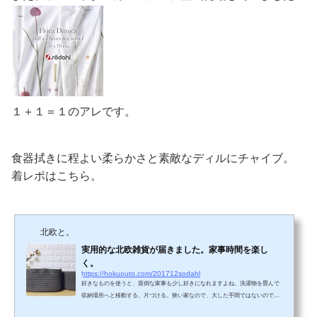
１＋１＝１のアレです。
食器拭きに程よい柔らかさと素敵なディルにチャイブ。
着レポはこちら。
北欧と。
実用的な北欧雑貨が届きました。家事時間を楽し
く。
https://hokuouto.com/201712sodahl
好きなものを使うと、面倒な家事も少し好きになれますよね。洗濯物を畳んで
収納場所へと移動する、片づける。狭い家なので、大した手間ではないのです
が、これをもっと楽したいと思い購入したのが、ソダールのゼンバスケット。