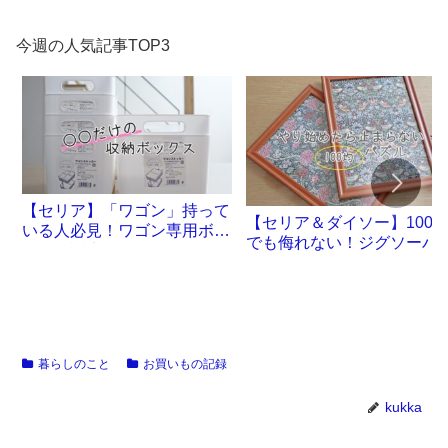
今週の人気記事TOP3
【セリア】「ワゴン」持って
【セリア＆ダイソー】100
いる人必見！ワゴン専用ボッ
でも侮れない！ジグソーパ
クスが誕生です
ル沼。
暮らしのこと
お買いもの記録
kukka