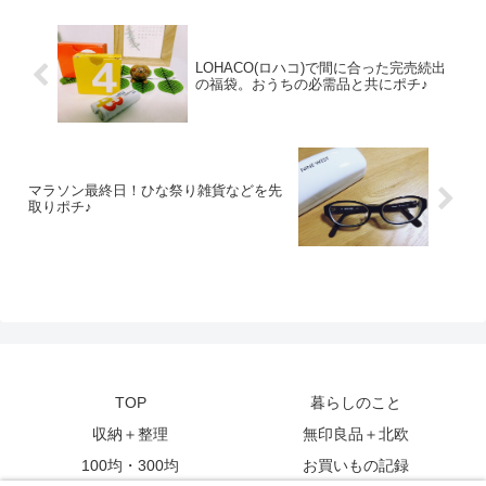
LOHACO(ロハコ)で間に合った完売続出
の福袋。おうちの必需品と共にポチ♪
マラソン最終日！ひな祭り雑貨などを先
取りポチ♪
TOP
暮らしのこと
収納＋整理
無印良品＋北欧
100均・300均
お買いもの記録