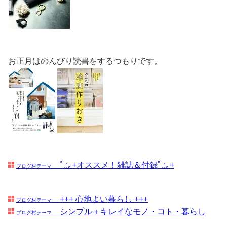
お正月はのんびり読書をするつもりです。
ﾟ.:｡+オススメ！雑誌＆付録ﾟ.:｡+
ブログ村テーマ
+++ 心地よい暮らし +++
ブログ村テーマ
シンプル＋キレイなモノ・コト・暮らし
ブログ村テーマ