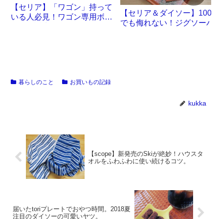
【セリア】「ワゴン」持って
【セリア＆ダイソー】100
いる人必見！ワゴン専用ボッ
でも侮れない！ジグソーパ
クスが誕生です
ル沼。
暮らしのこと
お買いもの記録
kukka
【scope】新発売のSkiが絶妙！ハウスタ
オルをふわふわに使い続けるコツ。
届いたtoriプレートでおやつ時間。2018夏
注目のダイソーの可愛いヤツ。