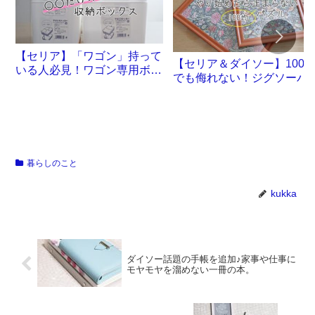
【セリア】「ワゴン」持って
【セリア＆ダイソー】100
いる人必見！ワゴン専用ボッ
でも侮れない！ジグソーパ
クスが誕生です
ル沼。
暮らしのこと
kukka
ダイソー話題の手帳を追加♪家事や仕事に
モヤモヤを溜めない一冊の本。