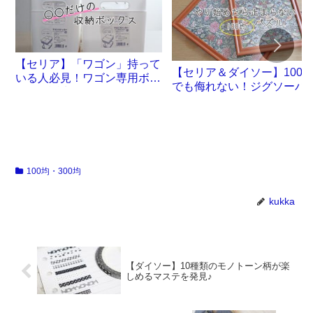
【セリア】「ワゴン」持って
【セリア＆ダイソー】100
いる人必見！ワゴン専用ボッ
でも侮れない！ジグソーパ
クスが誕生です
ル沼。
100均・300均
kukka
【ダイソー】10種類のモノトーン柄が楽
しめるマステを発見♪