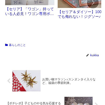
【セリア】「ワゴン」持って
【セリア＆ダイソー】100
いる人必見！ワゴン専用ボッ
でも侮れない！ジグソーパ
クスが誕生です
ル沼。
暮らしのこと
kukka
お買い物マラソン♪スンヌンタイ入りな
ど、福袋の季節到来。
【ポチレポ】子どものやる気を応援する