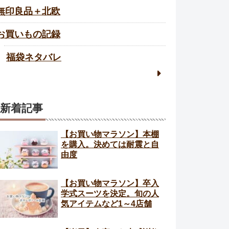
無印良品＋北欧
お買いもの記録
福袋ネタバレ
新着記事
【お買い物マラソン】本棚
を購入。決めては耐震と自
由度
【お買い物マラソン】卒入
学式スーツを決定。旬の人
気アイテムなど1～4店舗