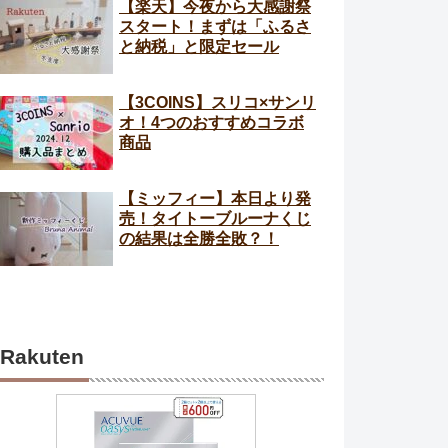
【楽天】今夜から大感謝祭
スタート！まずは「ふるさ
と納税」と限定セール
【3COINS】スリコ×サンリ
オ！4つのおすすめコラボ
商品
【ミッフィー】本日より発
売！タイトーブルーナくじ
の結果は全勝全敗？！
Rakuten