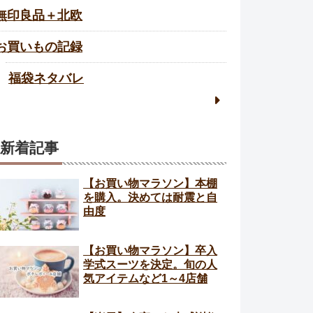
無印良品＋北欧
お買いもの記録
福袋ネタバレ
新着記事
【お買い物マラソン】本棚
を購入。決めては耐震と自
由度
【お買い物マラソン】卒入
学式スーツを決定。旬の人
気アイテムなど1～4店舗