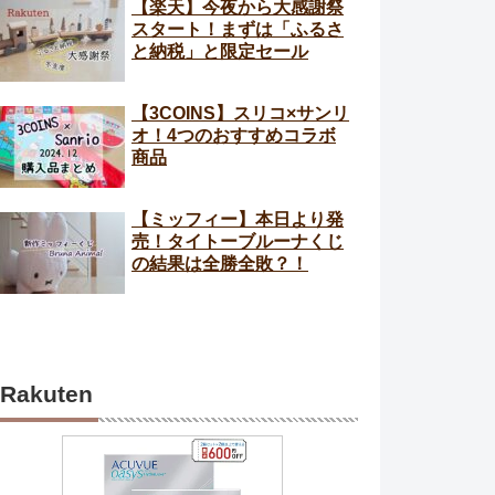
【楽天】今夜から大感謝祭
スタート！まずは「ふるさ
と納税」と限定セール
【3COINS】スリコ×サンリ
オ！4つのおすすめコラボ
商品
【ミッフィー】本日より発
売！タイトーブルーナくじ
の結果は全勝全敗？！
Rakuten