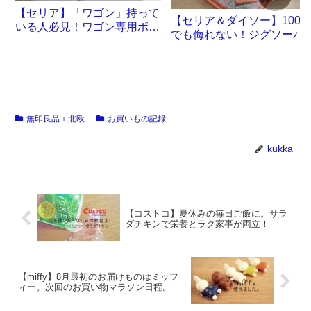
【セリア】「ワゴン」持って
【セリア＆ダイソー】100
いる人必見！ワゴン専用ボッ
でも侮れない！ジグソーパ
クスが誕生です
ル沼。
無印良品＋北欧
お買いもの記録
kukka
【コストコ】夏休みの毎日ご飯に。サラ
ダチキンで栄養とラク家事が両立！
【miffy】8月最初のお届けものはミッフ
ィー。次回のお買い物マラソン日程。