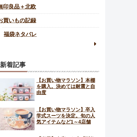
無印良品＋北欧
お買いもの記録
福袋ネタバレ
新着記事
【お買い物マラソン】本棚
を購入。決めては耐震と自
由度
【お買い物マラソン】卒入
学式スーツを決定。旬の人
気アイテムなど1～4店舗