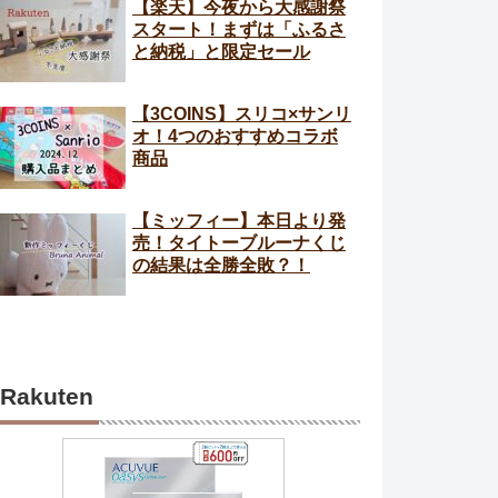
【楽天】今夜から大感謝祭
スタート！まずは「ふるさ
と納税」と限定セール
【3COINS】スリコ×サンリ
オ！4つのおすすめコラボ
商品
【ミッフィー】本日より発
売！タイトーブルーナくじ
の結果は全勝全敗？！
Rakuten