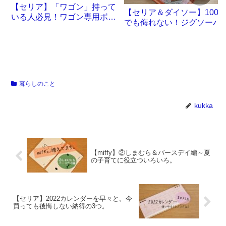
【セリア】「ワゴン」持って
【セリア＆ダイソー】100
いる人必見！ワゴン専用ボッ
でも侮れない！ジグソーパ
クスが誕生です
ル沼。
暮らしのこと
kukka
【miffy】②しまむら＆バースデイ編～夏
の子育てに役立ついろいろ。
【セリア】2022カレンダーを早々と。今
買っても後悔しない納得の3つ。