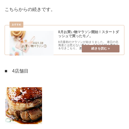
こちらからの続きです。
8月お買い物マラソン開始！スタートダ
ッシュで買ったモノ。
8月最初のマラソンが始まりました。 連日の北
海道とは思えない暑さと、まだまだ続く夏休み
＆引きこもり。 夏を乗り切るものや、家事をラ
クにするもの、ストック…を中心にお買い物予
定です。 まずは、スタートダッシュで購入した
ものをご紹介し...
■ 4店舗目