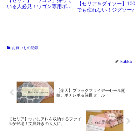
【セリア】「ワゴン」持って
【セリア＆ダイソー】100
いる人必見！ワゴン専用ボッ
でも侮れない！ジグソーパ
クスが誕生です
ル沼。
お買いもの記録
kukka
【楽天】ブラックフライデーセール開
始。ポチレポ＆注目セール
【セリア】ついにアレを収納するファイ
ルが登場！文具好きの大人に。