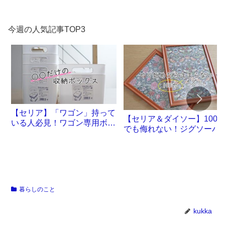
今週の人気記事TOP3
【セリア】「ワゴン」持って
【セリア＆ダイソー】100
いる人必見！ワゴン専用ボッ
でも侮れない！ジグソーパ
クスが誕生です
ル沼。
暮らしのこと
kukka