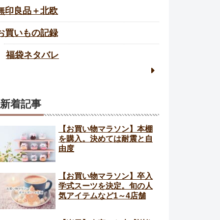
無印良品＋北欧
お買いもの記録
福袋ネタバレ
新着記事
【お買い物マラソン】本棚
を購入。決めては耐震と自
由度
【お買い物マラソン】卒入
学式スーツを決定。旬の人
気アイテムなど1～4店舗