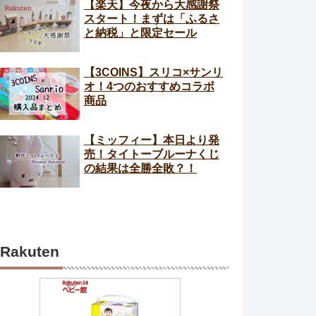
【楽天】今夜から大感謝祭
スタート！まずは「ふるさ
と納税」と限定セール
【3COINS】スリコ×サンリ
オ！4つのおすすめコラボ
商品
【ミッフィー】本日より発
売！タイトーブルーナくじ
の結果は全勝全敗？！
Rakuten