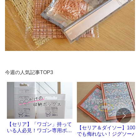
今週の人気記事TOP3
【セリア】「ワゴン」持って
【セリア＆ダイソー】100
いる人必見！ワゴン専用ボッ
でも侮れない！ジグソーパ
クスが誕生です