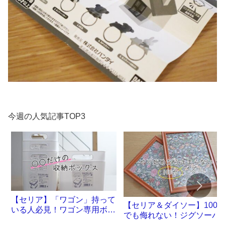
今週の人気記事TOP3
【セリア】「ワゴン」持って
【セリア＆ダイソー】100
いる人必見！ワゴン専用ボッ
でも侮れない！ジグソーパ
クスが誕生です