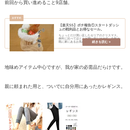
前回から買い進めること9店舗。
【楽天SS】ポチ報告①スタートダッシ
ュの戦利品とお得なセール。
ちょっとだけ買い足したセリアのクリスマス。
例年に比べてほとんど買い足しはせず、今年は
既に家にあるお気に入りに囲まれたクリスマス
インテリアを楽しんでいきます。 これから気に
なるのはお正月モノ。 クリスマスアイテムに今
年は散財しな...
地味めアイテム中心ですが、我が家の必需品だらけです。
親に頼まれた用と、ついでに自分用にあったかレギンス。