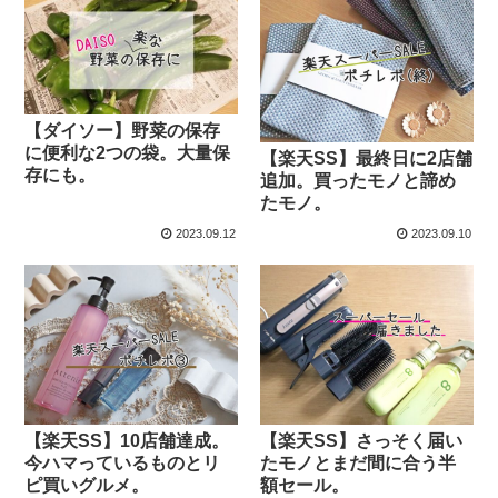
【ダイソー】野菜の保存
に便利な2つの袋。大量保
【楽天SS】最終日に2店舗
存にも。
追加。買ったモノと諦め
たモノ。
2023.09.12
2023.09.10
【楽天SS】10店舗達成。
【楽天SS】さっそく届い
今ハマっているものとリ
たモノとまだ間に合う半
ピ買いグルメ。
額セール。