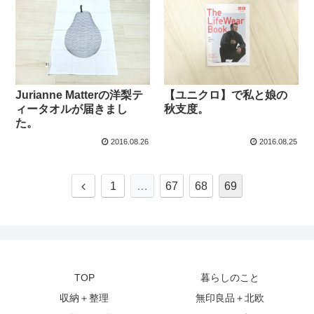
Jurianne Matterの洋梨テ
【ユニクロ】で私と娘の
ィータオルが届きまし
秋支度。
た。
2016.08.26
2016.08.25
前
1
…
67
68
69
へ
TOP
暮らしのこと
収納＋整理
無印良品＋北欧