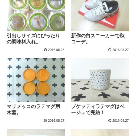
引出しサイズにぴったり
新作の白スニーカーで秋
の調味料入れ。
コーデ。
2016.08.28
2016.08.27
マリメッコのラテマグ用
プケッティラテマグはベ
木蓋。
ージュで完結！
2016.08.27
2016.08.27