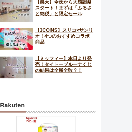
【楽天】今夜から大感謝祭
スタート！まずは「ふるさ
と納税」と限定セール
【3COINS】スリコ×サンリ
オ！4つのおすすめコラボ
商品
【ミッフィー】本日より発
売！タイトーブルーナくじ
の結果は全勝全敗？！
Rakuten