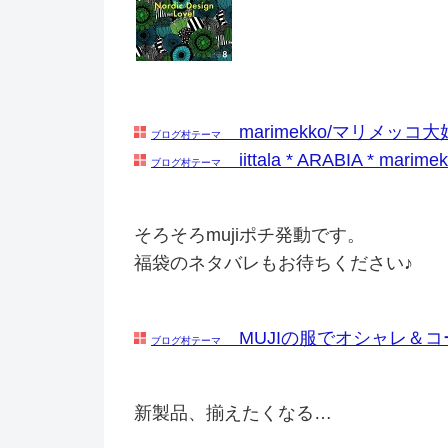
marimekko/マリメッコ大好
ブログ村テーマ
iittala * ARABIA * mari
ブログ村テーマ
そろそろmujiポチ発動です。
福袋のネタバレもお待ちください♪
MUJIの服でオシャレ＆コ
ブログ村テーマ
新製品、揃えたくなる…