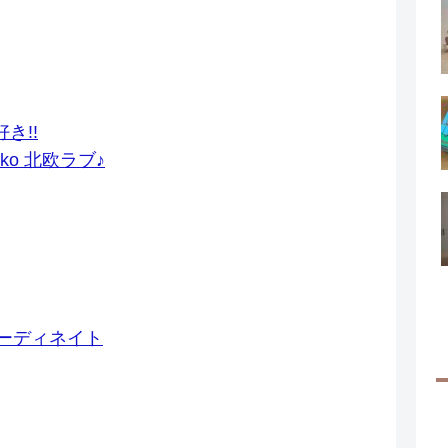
き!!
mekko 北欧ラブ♪
ーディネイト