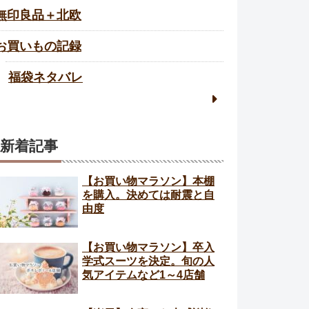
無印良品＋北欧
お買いもの記録
福袋ネタバレ
新着記事
【お買い物マラソン】本棚
を購入。決めては耐震と自
由度
【お買い物マラソン】卒入
学式スーツを決定。旬の人
気アイテムなど1～4店舗