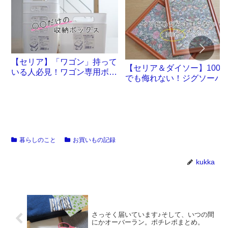
【セリア】「ワゴン」持って
【セリア＆ダイソー】100
いる人必見！ワゴン専用ボッ
でも侮れない！ジグソーパ
クスが誕生です
ル沼。
暮らしのこと
お買いもの記録
kukka
さっそく届いています♪そして、いつの間
にかオーバーラン。ポチレポまとめ。