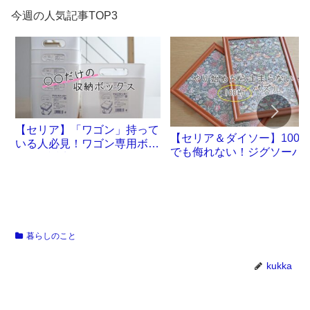
今週の人気記事TOP3
【セリア】「ワゴン」持って
【セリア＆ダイソー】100
いる人必見！ワゴン専用ボッ
でも侮れない！ジグソーパ
クスが誕生です
ル沼。
暮らしのこと
kukka