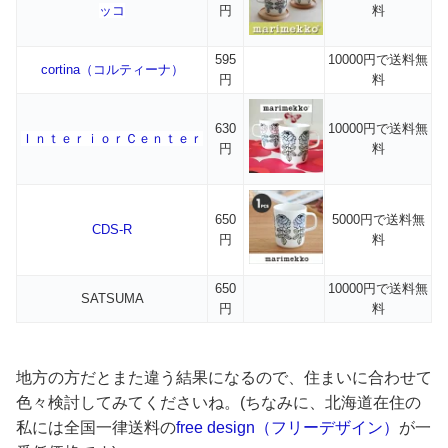
ッコ
円
料
595
10000円で送料無
cortina（コルティーナ）
円
料
630
10000円で送料無
ＩｎｔｅｒｉｏｒＣｅｎｔｅｒ
円
料
650
5000円で送料無
CDS-R
円
料
650
10000円で送料無
SATSUMA
円
料
地方の方だとまた違う結果になるので、住まいに合わせて
色々検討してみてくださいね。(ちなみに、北海道在住の
私には全国一律送料の
free design（フリーデザイン）
が一