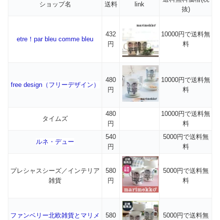
ショップ名
送料
link
抜)
432
10000円で送料無
etre！par bleu comme bleu
円
料
480
10000円で送料無
free design（フリーデザイン）
円
料
480
10000円で送料無
タイムズ
円
料
540
5000円で送料無
ルネ・デュー
円
料
プレシャスシーズ／インテリア
580
5000円で送料無
雑貨
円
料
ファンベリー北欧雑貨とマリメ
580
5000円で送料無