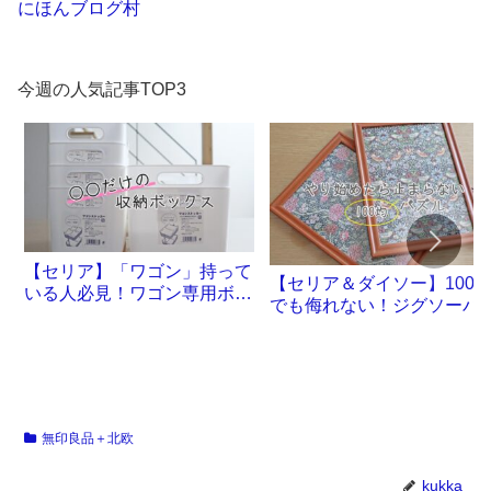
にほんブログ村
今週の人気記事TOP3
【セリア】「ワゴン」持って
【セリア＆ダイソー】100
いる人必見！ワゴン専用ボッ
でも侮れない！ジグソーパ
クスが誕生です
ル沼。
無印良品＋北欧
kukka