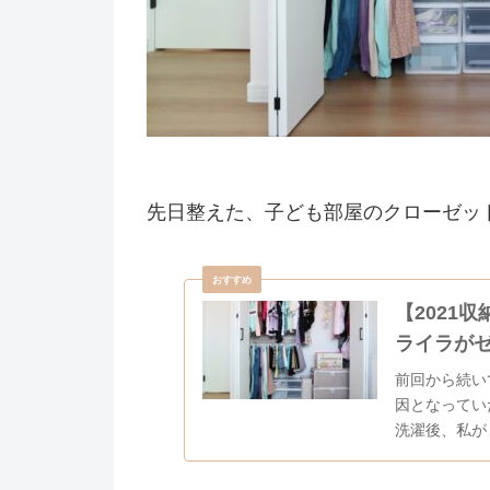
先日整えた、子ども部屋のクローゼッ
【2021
ライラが
前回から続いて子ども
因となっていた、子ども
洗濯後、私が
ます。