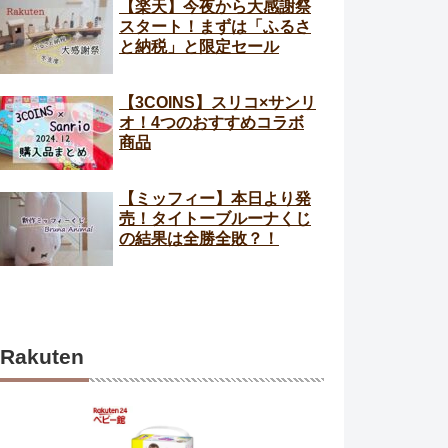
【楽天】今夜から大感謝祭
スタート！まずは「ふるさ
と納税」と限定セール
【3COINS】スリコ×サンリ
オ！4つのおすすめコラボ
商品
【ミッフィー】本日より発
売！タイトーブルーナくじ
の結果は全勝全敗？！
Rakuten