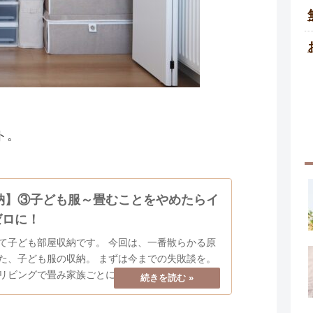
ト。
収納】③子ども服～畳むことをやめたらイ
ゼロに！
部屋収納です。 今回は、一番散らかる原
服の収納。 まずは今までの失敗談を。
リビングで畳み家族ごとに分けて積み上げておき
 それを各自個室に持って行くという流れだったので...