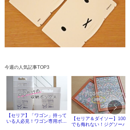
今週の人気記事TOP3
【セリア】「ワゴン」持って
【セリア＆ダイソー】100
いる人必見！ワゴン専用ボッ
でも侮れない！ジグソーパ
クスが誕生です