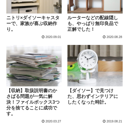
ニトリ×ダイソーキャスタ
ルーターなどの配線隠し
ーで、家族が喜ぶ収納作
も、やっぱり無印良品で
り。
正解でした！
2020.09.01
2020.08.28
【収納】取扱説明書のか
【ダイソー】で見つけ
さばる問題が一気に解
た、思わずインテリアに
決！ファイルボックス3つ
したくなった時計。
分を捨てることに成功で
す。
2020.03.27
2019.08.21