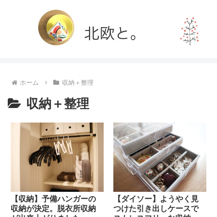
ホーム
収納＋整理
収納＋整理
【収納】予備ハンガーの
【ダイソー】ようやく見
収納が決定。脱衣所収納
つけた引き出しケースで