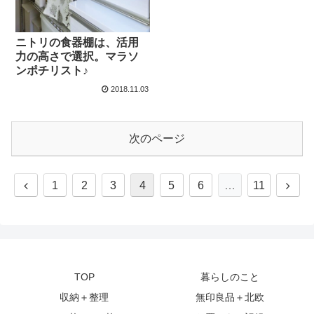
ニトリの食器棚は、活用
力の高さで選択。マラソ
ンポチリスト♪
2018.11.03
次のページ
前
次
1
2
3
4
5
6
…
11
へ
へ
TOP
暮らしのこと
収納＋整理
無印良品＋北欧